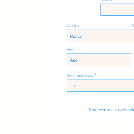
Bicicleta
M
Año
Suma asegurada
Enviaremos la cotizaci