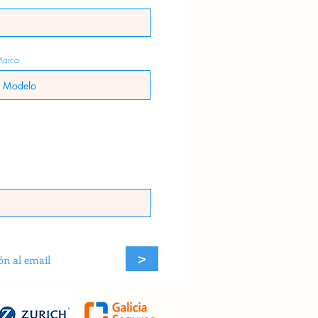
arca
>
ón al email