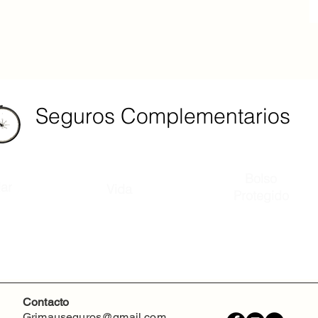
Seguros Complementarios
Bolso
lar
Vida
Protegido
Contacto
Grimauseguros@gmail.com